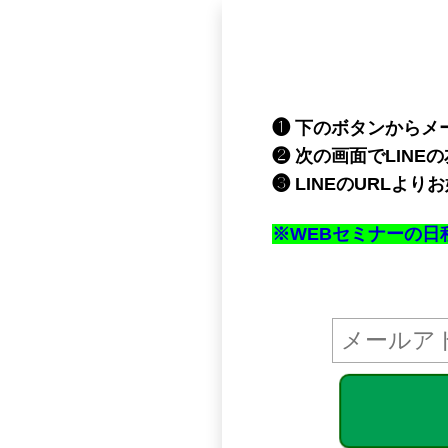
❶ 下のボタンからメ
❷ 次の画面でLINE
❸ LINEのURLよ
※WEBセミナーの日