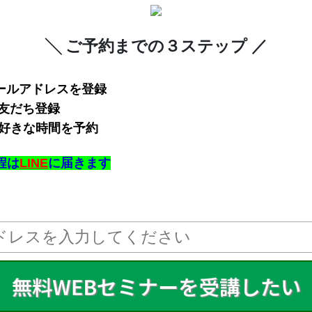
╲ ご予約までの３ステップ ／
ールアドレスを登録
の友だち登録
りお好きな時間を予約
程は
LINE
に届きます
無料WEBセミナーを受講したい